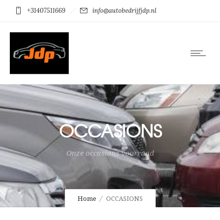
+31407511669
info@autobedrijfjdp.nl
OCCASIONS
Onze occasions voorraad
Home
OCCASIONS